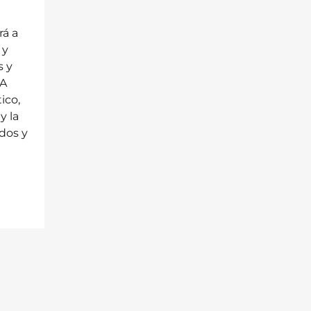
rá a
 y
s y
 A
ico,
y la
dos y