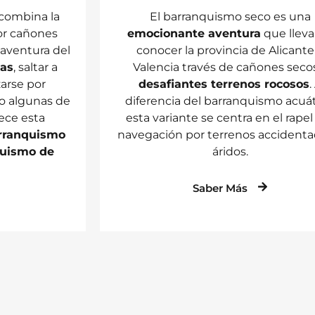
 combina la
El barranquismo seco es una
or cañones
emocionante aventura
que lleva
a aventura del
conocer la provincia de Alicante
das
, saltar a
Valencia través de cañones seco
zarse por
desafiantes terrenos rocosos
.
o algunas de
diferencia del barranquismo acuát
rece esta
esta variante se centra en el rapel 
rranquismo
navegación por terrenos accidenta
quismo de
áridos.
Saber Más