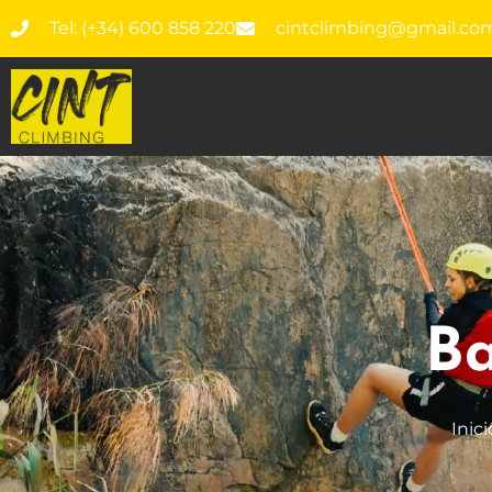
Tel: (+34) 600 858 220
cintclimbing@gmail.co
Ba
Inici