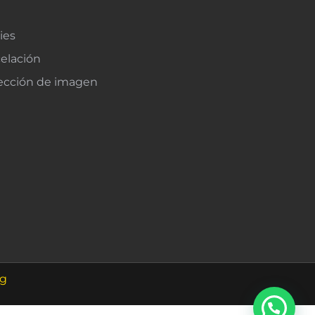
ies
celación
tección de imagen
ng