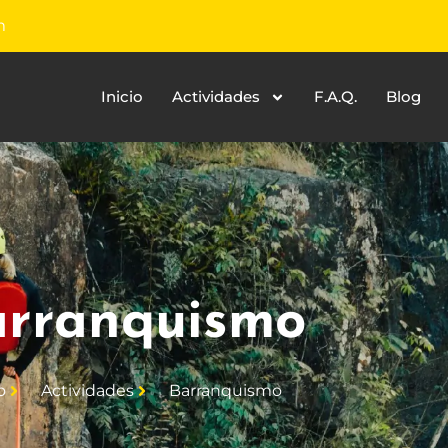
m
Inicio
Actividades
F.A.Q.
Blog
rranquismo
o
Actividades
Barranquismo