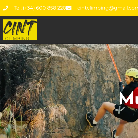
Tel: (+34) 600 858 220
cintclimbing@gmail.co
Mu