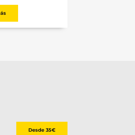
ás
Desde 35€