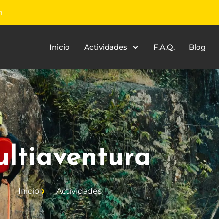
m
Inicio
Actividades
F.A.Q.
Blog
ltiaventura
Inicio
Actividades