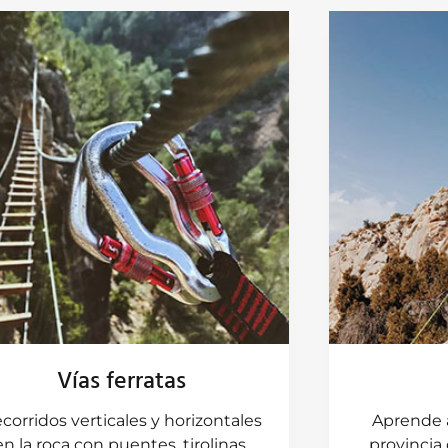
Vías ferratas
corridos verticales y horizontales
Aprende a
en la roca con puentes, tirolinas,
provincia 