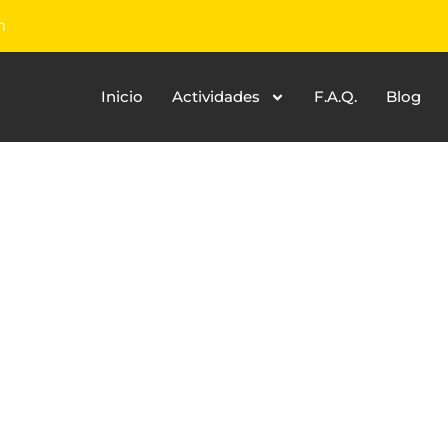
m
Inicio
Actividades
F.A.Q.
Blog
GRA VERTE EN C
G MULTIAVENTU