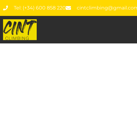
Tel: (+34) 600 858 220
cintclimbing@gmail.co
¡NOS ALE
CLIMBIN